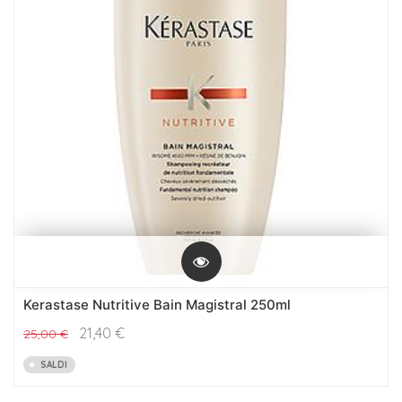
Kerastase Nutritive Bain Magistral 250ml
21,40
€
25,00
€
SALDI