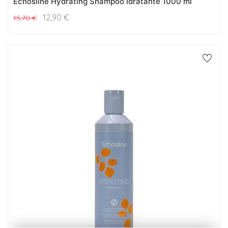
Echosline Hydrating Shampoo Idratante 1000 ml
12,90
€
15,70
€