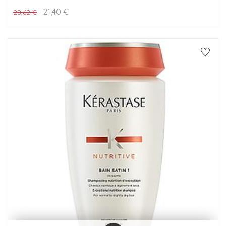
21,40
€
28,62
€