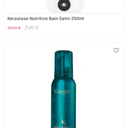
Kerastase Nutritive Bain Satin 250ml
21,40
€
28,62
€