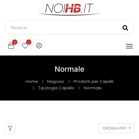
0
0
Normale
Home
Negozio
Prodotti per Capelli
Tipologia Capello
Normale
ORDINA PER