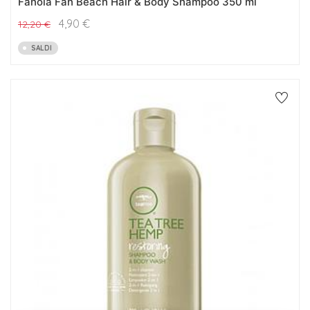
Fanola Fan Beach Hair & Body Shampoo 350 ml
4,90
€
12,20
€
SALDI