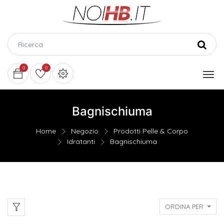
0
0
Bagnischiuma
Home
Negozio
Prodotti Pelle & Corpo
Idratanti
Bagnischiuma
ORDINA PER