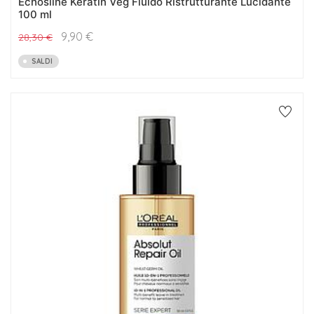
Echosline Keratin Veg Fluido Ristrutturante Lucidante
100 ml
9,90
€
28,30
€
SALDI