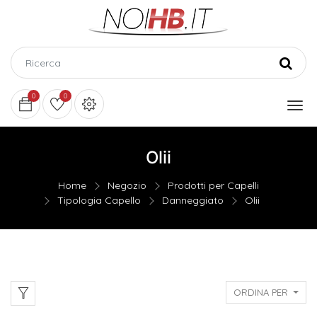
0
0
Olii
Home
Negozio
Prodotti per Capelli
Tipologia Capello
Danneggiato
Olii
ORDINA PER