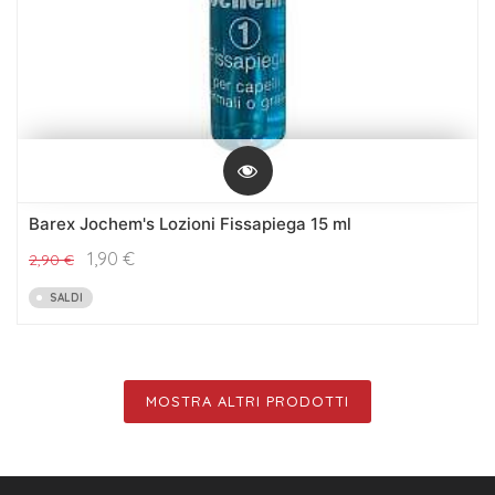
Barex Jochem's Lozioni Fissapiega 15 ml
1,90
€
2,90
€
SALDI
MOSTRA ALTRI PRODOTTI