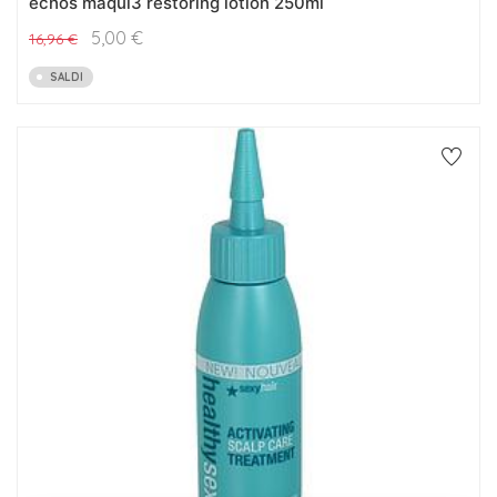
echos maqui3 restoring lotion 250ml
5,00
€
16,96
€
SALDI