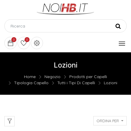
0
0
Lozioni
Home
Negozio
Prodotti per Capelli
Tipologia Capello
Tutti i Tipi Di Capelli
Lozioni
ORDINA PER