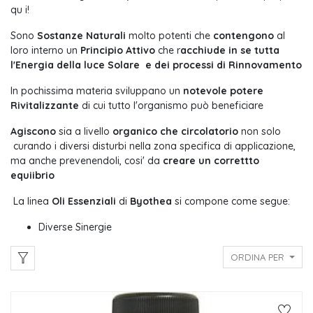
qu i!
Sono
Sostanze Naturali
molto potenti che
contengono
al
loro interno un
Principio Attivo
che r
acchiude in se tutta
l'Energia della luce Solare e dei processi di Rinnovamento
In pochissima materia sviluppano un
notevole potere
Rivitalizzante
di cui tutto l'organismo può beneficiare
Agiscono
sia a livello
organico che circolatorio
non solo
curando i diversi disturbi nella zona specifica di applicazione,
ma anche prevenendoli, cosi' da
creare un correttto
equiibrio
La linea
Oli Essenziali
di
Byothea
si compone come segue:
Diverse Sinergie
ORDINA PER