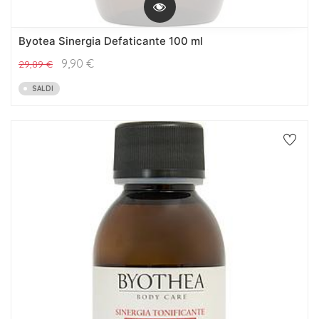
Byotea Sinergia Defaticante 100 ml
9,90
€
29,89
€
SALDI