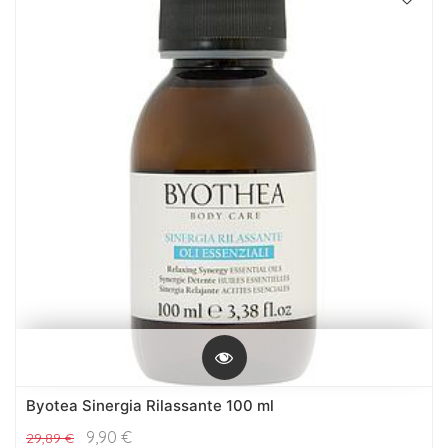
Byotea Sinergia Rilassante 100 ml
9,90
€
29,89
€