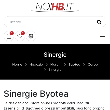
0
0
Sinergie
Home
Negozio
Marchi
Byotea
Corpo
Sinergie
Sinergie Byotea
Se desideri acquistare online i prodotti della linea
Oli
Essenziali
di
Byothea
a
prezzi imbattibili
, puoi farlo proprio