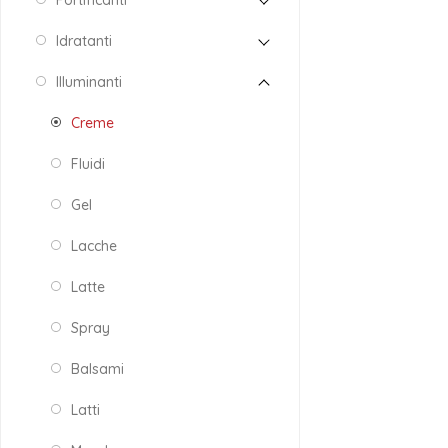
Fortificanti
Idratanti
Illuminanti
Creme
Fluidi
Gel
Lacche
Latte
Spray
Balsami
Latti