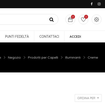
0
0
PUNTI FEDELTÀ
CONTATTACI
ACCEDI
e
Negozio
Prodotti per Capelli
Illuminanti
Creme
ORDINA PER