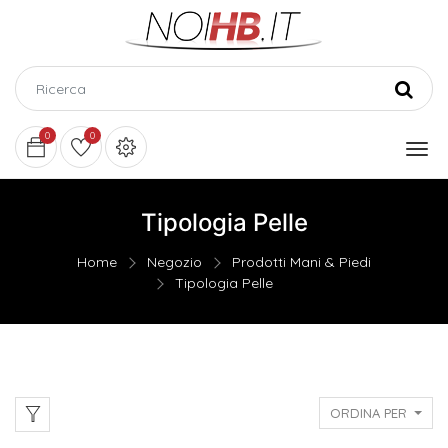
0
0
Tipologia Pelle
Home
Negozio
Prodotti Mani & Piedi
Tipologia Pelle
ORDINA PER