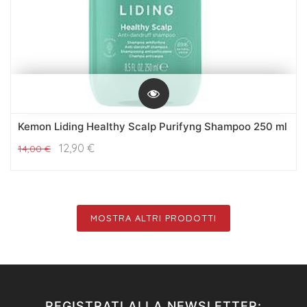
Kemon Liding Healthy Scalp Purifyng Shampoo 250 ml
12,90
€
14,00
€
MOSTRA ALTRI PRODOTTI
REGISTRATI ALLA NEWSLETTER: