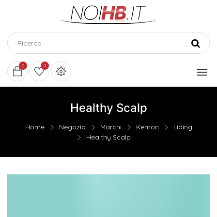
0
0
Healthy Scalp
Home
Negozio
Marchi
Kemon
Liding
Healthy Scalp