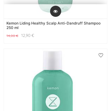
Kemon Liding Healthy Scalp Anti-Dandruff Shampoo
250 ml
12,90
€
14,00
€