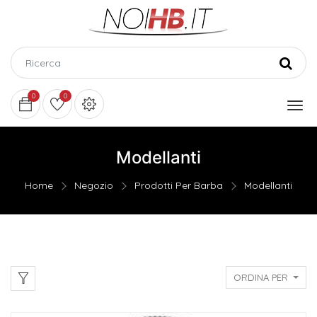
0
0
Modellanti
Home
Negozio
Prodotti Per Barba
Modellanti
ORDINA PER