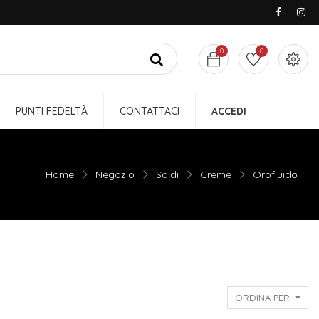
0
0
PUNTI FEDELTÀ
CONTATTACI
ACCEDI
Home
Negozio
Saldi
Creme
Orofluido
ORDINA PER