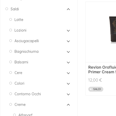
Saldi
Latte
Lozioni
Asciugacapelli
Bagnischiuma
Balsami
Revlon Oroflui
Primer Cream 
Cere
12,00
€
Colori
SALDI
Contorno Occhi
Creme
Alfaparf