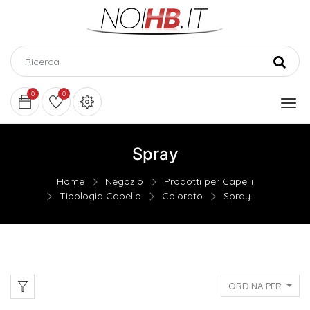
0
0
Spray
Home
Negozio
Prodotti per Capelli
Tipologia Capello
Colorato
Spray
ORDINA PER