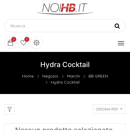
0
0
Hydra Cocktail
Home
Negozio
Marchi
BB GREEN
Hydra Cocktail
ORDINA PER