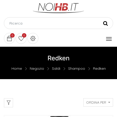
0
0
Redken
Home
Negozio
Saldi
Shampoo
Redken
ORDINA PER