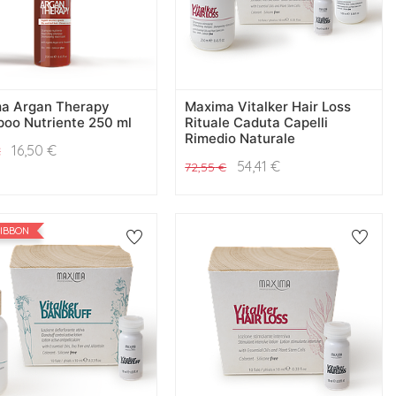
a Argan Therapy
Maxima Vitalker Hair Loss
oo Nutriente 250 ml
Rituale Caduta Capelli
Rimedio Naturale
16,50
€
€
54,41
€
72,55
€
RIBBON