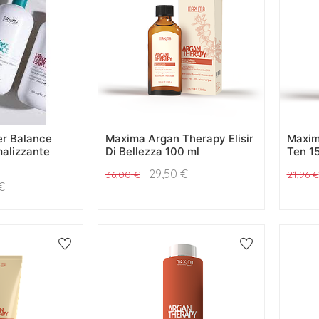
er Balance
Maxima Argan Therapy Elisir
Maxim
alizzante
Di Bellezza 100 ml
Ten 1
29,50
€
36,00
€
21,96
€
€