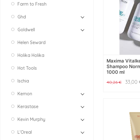
Farm to Fresh
Ghd
Goldwell
Helen Seward
Holika Holika
Maxima Vitalk
Shampoo Norm
Hot Tools
1000 ml
Ischia
33,00
40,26
€
Kemon
Kerastase
Kevin Murphy
L'Oreal