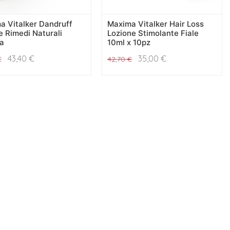
a Vitalker Dandruff
Maxima Vitalker Hair Loss
e Rimedi Naturali
Lozione Stimolante Fiale
a
10ml x 10pz
43,40
€
35,00
€
€
42,70
€