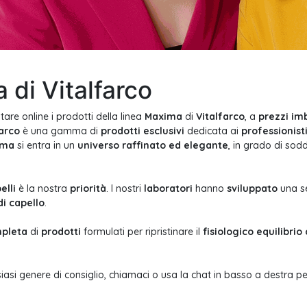
 di Vitalfarco
tare online i prodotti della linea
Maxima
di
Vitalfarco
, a
prezzi imb
farco
è una gamma di
prodotti esclusivi
dedicata ai
professionist
ima
si entra in un
universo raffinato ed elegante
, in grado di sodd
elli
è la nostra
priorità
. I nostri
laboratori
hanno
sviluppato
una s
di capello
.
pleta
di
prodotti
formulati per ripristinare il
fisiologico equilibrio
iasi genere di consiglio, chiamaci o usa la chat in basso a destra p