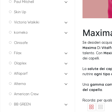
Paul Mitchell
Skin Up
Victoria Waikiki
Maxima
komeko
Se desideri acquis
Clinisafe
Maxima
Di
Vital
talento. Con
Max
Filax
dei capelli.
Olaplex
La
salute dei cap
Alfaparf
nutrire
ogni tipo 
Alterna
Una
gamma com
del capello
.
American Crew
Ricorda: per quals
BB GREEN