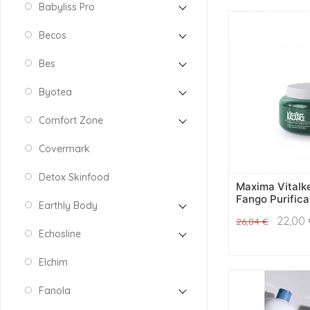
Babyliss Pro
Becos
Bes
Byotea
Comfort Zone
Covermark
Detox Skinfood
Maxima Vitalk
Fango Purific
Earthly Body
22,00
26,84
€
Echosline
Elchim
Fanola