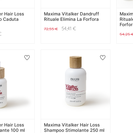
r Hair Loss
Maxima Vitalker Dandruff
Maxim
io Caduta
Rituale Elimina La Forfora
Ritual
Forfor
54,41
€
72,55
€
€
54,25
r Hair Loss
Maxima Vitalker Hair Loss
ante 100 ml
Shampoo Stimolante 250 ml