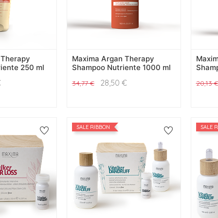
 Therapy
Maxima Argan Therapy
Maxim
iente 250 ml
Shampoo Nutriente 1000 ml
Shamp
€
28,50
€
34,77
€
20,13
SALE RIBBON
SALE 