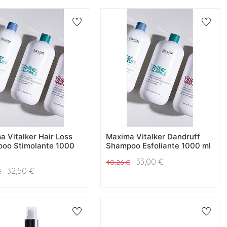
 Vitalker Hair Loss
Maxima Vitalker Dandruff
oo Stimolante 1000
Shampoo Esfoliante 1000 ml
33,00
€
40,26
€
32,50
€
€