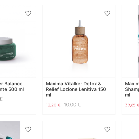
er Balance
Maxima Vitalker Detox &
Maxima
ante 500 ml
Relief Lozione Lenitiva 150
Shamp
ml
ml
€
10,00
€
12,20
€
39,65