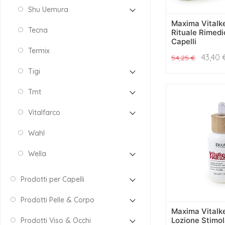
Shu Uemura
Maxima Vitalke
Tecna
Rituale Rimed
Capelli
Termix
43,40
54,25
€
Tigi
Tmt
Vitalfarco
Wahl
Wella
Prodotti per Capelli
Prodotti Pelle & Corpo
Maxima Vitalke
Lozione Stimol
Prodotti Viso & Occhi