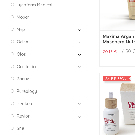
Lysoform Medical
Moser
Nhp
Maxima Argan
Maschera Nutr
Ocleò
16,50
20,13
€
Olos
Orofluido
Parlux
SALE RIBBON
Pureology
Redken
Revlon
She