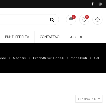
0
0
PUNTI FEDELTÀ
CONTATTACI
ACCEDI
ome
Negozio
Prodotti per Capelli
Modellanti
Gel
ORDINA PER