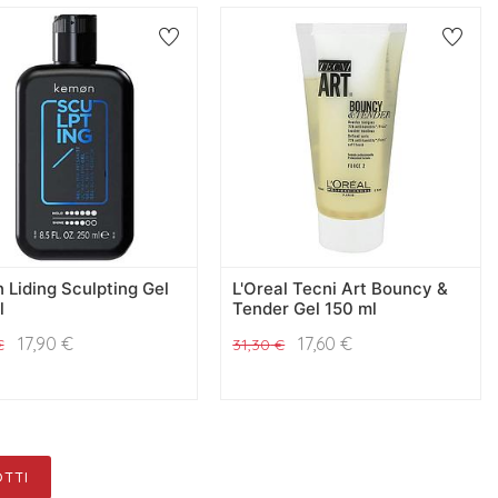
Liding Sculpting Gel
L'Oreal Tecni Art Bouncy &
l
Tender Gel 150 ml
17,90
€
17,60
€
€
31,30
€
TTI