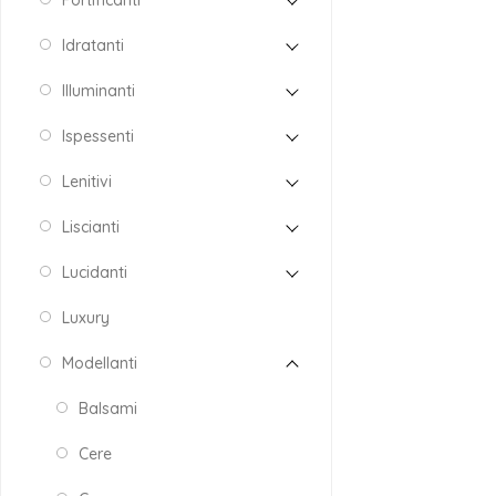
Fortificanti
Idratanti
Illuminanti
Ispessenti
Lenitivi
Liscianti
Lucidanti
Luxury
Modellanti
Balsami
Cere