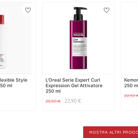
lexible Style
L'Oreal Serie Expert Curl
Kemon 
250 ml
Expression Gel Attivatore
250 m
250 ml
22,50
22,90
€
25,50
€
MOSTRA ALTRI PRODO