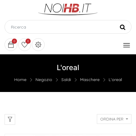
0
0
L'oreal
Home
Negozio
Saldi
Maschere
L'oreal
ORDINA PER