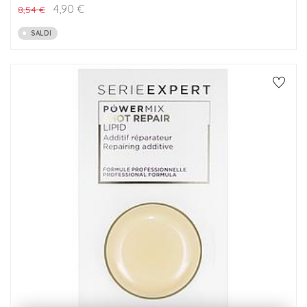
4,90
€
8,54
€
SALDI