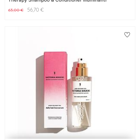
56,70
€
63,00
€