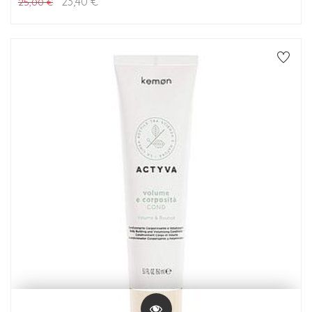
23,40
€
25,00
€