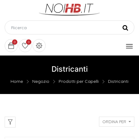
0
0
Districanti
Home
Negozio
Prodotti per Capelli
Districanti
ORDINA PER