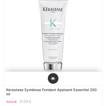
Kerastase Symbiose Fondant Apaisant Essentiel 200
ml
31,59
€
42,12
€