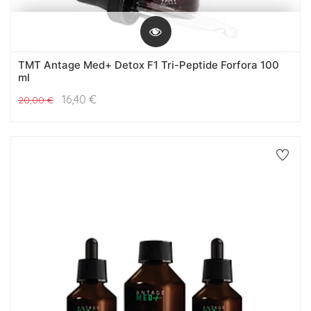
TMT Antage Med+ Detox F1 Tri-Peptide Forfora 100
ml
16,40
€
20,00
€