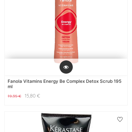
Fanola Vitamins Energy Be Complex Detox Scrub 195
ml
15,80
€
19,35
€