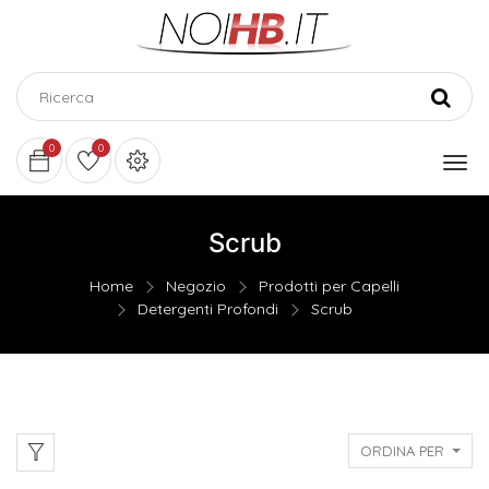
0
0
Scrub
Home
Negozio
Prodotti per Capelli
Detergenti Profondi
Scrub
ORDINA PER