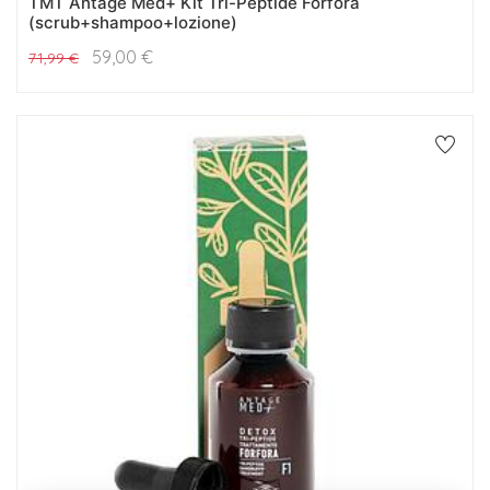
TMT Antage Med+ Kit Tri-Peptide Forfora
(scrub+shampoo+lozione)
59,00
€
71,99
€