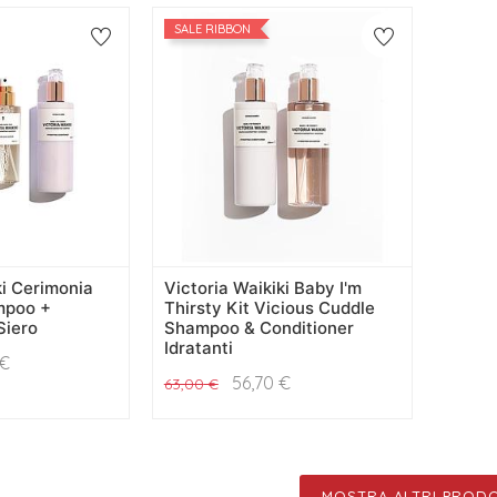
SALE RIBBON
ki Cerimonia
Victoria Waikiki Baby I'm
mpoo +
Thirsty Kit Vicious Cuddle
Siero
Shampoo & Conditioner
Idratanti
€
56,70
€
63,00
€
MOSTRA ALTRI PRODO