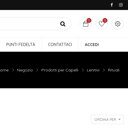
0
0
PUNTI FEDELTÀ
CONTATTACI
ACCEDI
ome
Negozio
Prodotti per Capelli
Lenitivi
Rituali
ORDINA PER