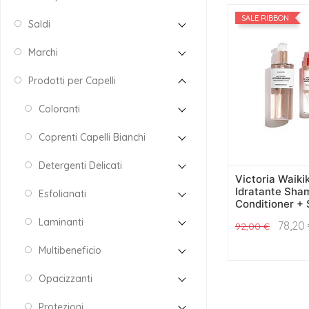
SALE RIBBON
Saldi
Marchi
Prodotti per Capelli
Coloranti
Coprenti Capelli Bianchi
Detergenti Delicati
Victoria Waiki
Idratante Sha
Esfolianati
Conditioner + 
Laminanti
78,20
92,00
€
Multibeneficio
Opacizzanti
Protezioni