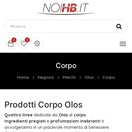
0
0
Corpo
Home
Negozio
Marchi
Olos
Corpo
Prodotti Corpo Olos
Quattro linee
dedicate da
Olos
al
corpo
.
Ingredienti pregiati
e
profumazioni inebrianti
ti
avvolgeranno in un piacevole momento di benessere.