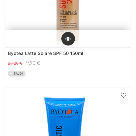
Byotea Latte Solare SPF 50 150ml
9,90
€
29,28
€
SALDI