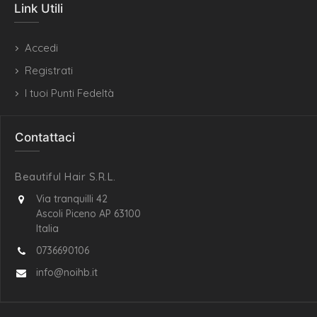
Link Utili
Accedi
Registrati
I tuoi Punti Fedeltà
Contattaci
Beautiful Hair S.R.L.
Via tranquilli 42
Ascoli Piceno AP 63100
Italia
0736690106
info@noihb.it