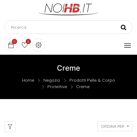
0
0
Creme
Home
Negozio
Prodotti Pelle & Corpo
Protettive
Creme
ORDINA PER