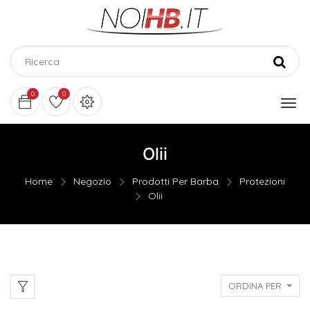
0
0
Olii
Home
Negozio
Prodotti Per Barba
Protezioni
Olii
ORDINA PER