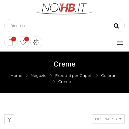
0
0
Creme
Home
Negozio
Prodotti per Capelli
Coloranti
Creme
ORDINA PER