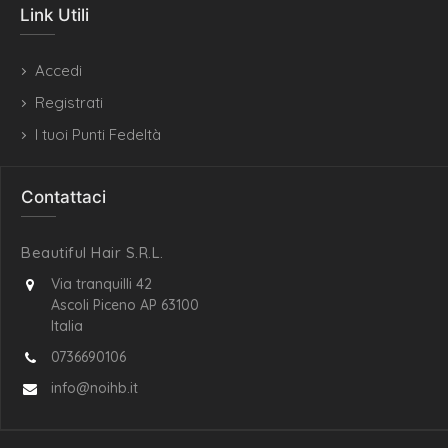
Link Utili
Accedi
Registrati
I tuoi Punti Fedeltà
Contattaci
Beautiful Hair S.R.L.
Via tranquilli 42
Ascoli Piceno AP 63100
Italia
0736690106
info@noihb.it