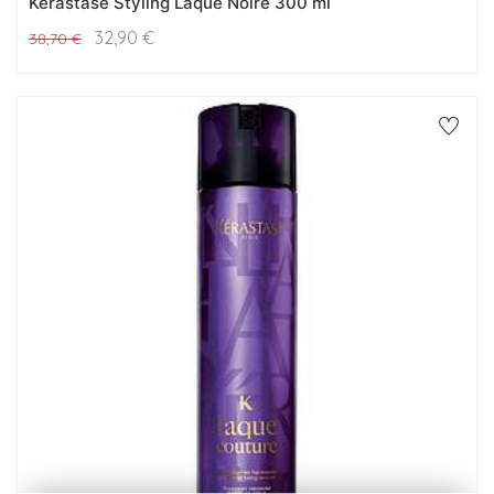
Kerastase Styling Laque Noire 300 ml
32,90
€
38,70
€