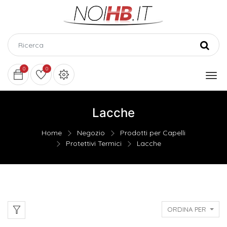
0
0
Lacche
Home
Negozio
Prodotti per Capelli
Protettivi Termici
Lacche
ORDINA PER