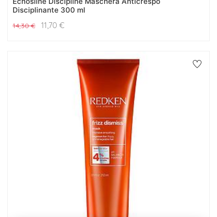
Echosline Discipline Maschera Anticrespo
Disciplinante 300 ml
11,70
€
14,30
€