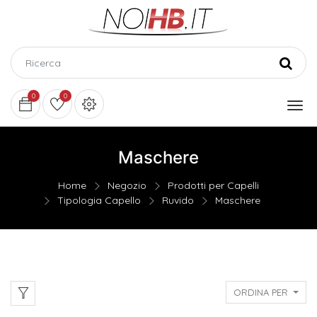
0
0
Maschere
Home
Negozio
Prodotti per Capelli
Tipologia Capello
Ruvido
Maschere
ORDINA PER