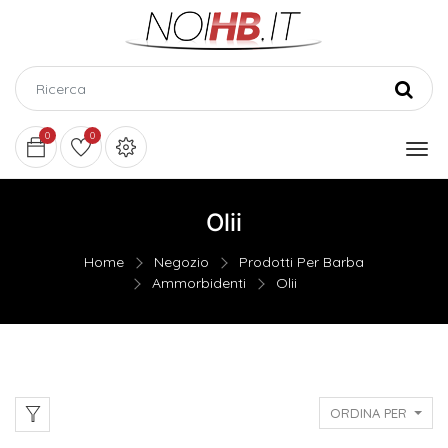
0
0
Olii
Home
Negozio
Prodotti Per Barba
Ammorbidenti
Olii
ORDINA PER