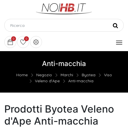
0
0
Anti-macchia
Home
Negozio
Marchi
Byotea
Viso
Veleno d'Ape
Anti-macchia
Prodotti Byotea Veleno
d'Ape Anti-macchia