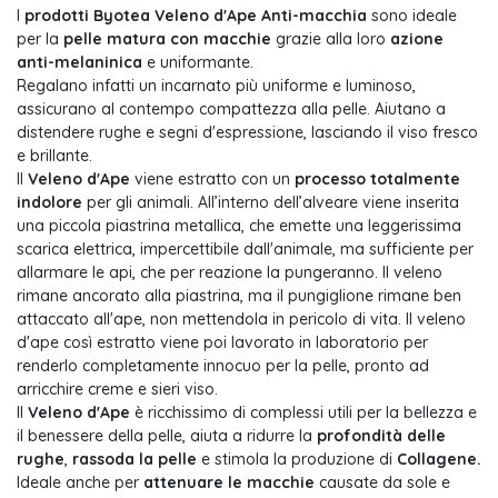
I
prodotti Byotea Veleno d'Ape Anti-macchia
sono ideale
per la
pelle matura con macchie
grazie alla loro
azione
anti-melaninica
e uniformante.
Regalano infatti un incarnato più uniforme e luminoso,
assicurano al contempo compattezza alla pelle. Aiutano a
distendere rughe e segni d'espressione, lasciando il viso fresco
e brillante.
Il
Veleno d'Ape
viene
estratto con un
processo totalmente
indolore
per gli animali. All’interno dell’alveare viene inserita
una piccola piastrina metallica, che emette una leggerissima
scarica elettrica, impercettibile dall'animale, ma sufficiente per
allarmare le api, che per reazione la pungeranno. Il veleno
rimane ancorato alla piastrina, ma il pungiglione rimane ben
attaccato all'ape, non mettendola in pericolo di vita. Il veleno
d'ape così estratto viene poi lavorato in laboratorio per
renderlo completamente innocuo per la pelle, pronto ad
arricchire creme e sieri viso.
Il
Veleno d'Ape
è ricchissimo di complessi utili per la bellezza e
il benessere della pelle, aiuta a ridurre la
profondità delle
rughe
,
rassoda la pelle
e stimola la produzione di
Collagene.
Ideale anche per
attenuare le macchie
causate da sole e