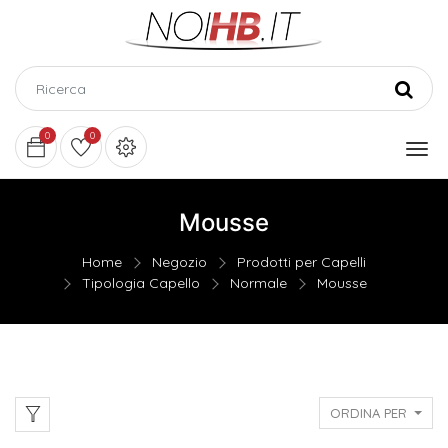
0
0
Mousse
Home
Negozio
Prodotti per Capelli
Tipologia Capello
Normale
Mousse
ORDINA PER