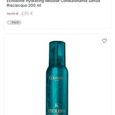
Echosline Hydrating Mousse Condizionante Senza
Risciacquo 200 ml
6,90
€
18,70
€
SALDI