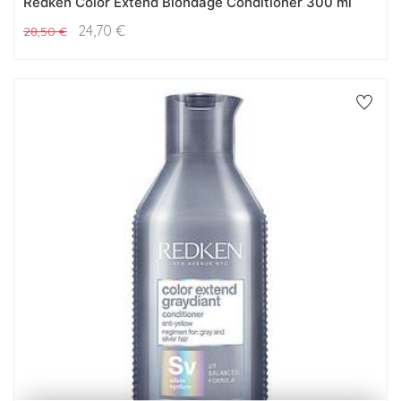
Redken Color Extend Blondage Conditioner 300 ml
24,70
€
28,50
€