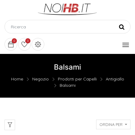
0
0
Balsami
Home
Negozio
Prodotti per Capelli
Antigiallo
Balsami
ORDINA PER