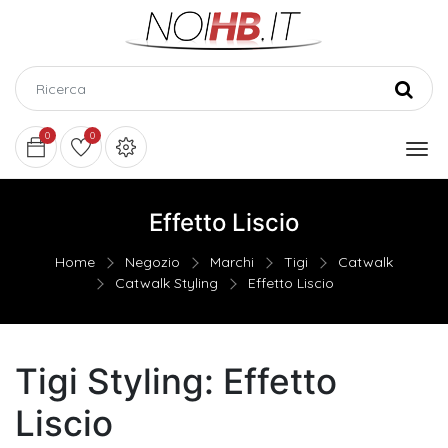
0
0
Effetto Liscio
Home
Negozio
Marchi
Tigi
Catwalk
Catwalk Styling
Effetto Liscio
Tigi Styling: Effetto
Liscio